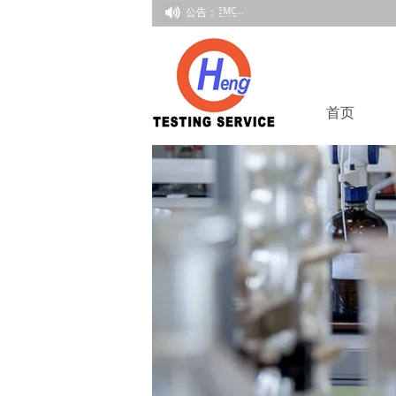
公告：
十年专注CE认证MD、CPR(CPD)、PPE、ROHS、LVD、EMC...
十年专注CE认证MD、CPR(CPD)、PPE、ROHS、LVD、EMC...
首页