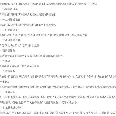
拌机2混合机3捏合机4分散机5乳化机6混料机7混合器8均质设备9搅拌器10分散釜
粉碎磨粉设备
磨机2粉碎机3研磨机4.砂磨机5破碎机6磨粉机
一上料输送设备
送机2提升机3给料机4送料机5卸料机6上料机
二水处理设备
水设备2纯水设备3污水处理设备4给水设备5软化除盐设备6.加药消毒设备
三通风除尘设备
通风机 2鼓风机3.引风机4除尘器
四防腐设备
防腐管道2.防腐管件3.防腐塔器4.防腐储罐5.防腐附件
五储罐
液罐 2储油罐 3储气罐 4计量罐
六塔器设备
提塔2脱硫塔3氧化塔4精馏塔6吸收塔7填料塔8冷却塔9饱和塔10脱氯塔11合成塔12碳化塔13焦碳
七锅炉
管锅炉2导热油炉3余热锅炉4链条锅炉5真空锅炉6蒸汽锅炉7燃煤锅炉7特种锅炉8 燃气锅炉9燃油锅
八气体设备
缩机2制氮设备3制氧设备4制氢设备5空气净化设备6气体充装/汇流设备7气体液化设备8乙炔设备
压缩气体净化设备11二氧化碳设备12膜分离设备13气体回收设备
十九石化设备附件
头2.消声器3.阻火器4.采样器5.收集器6.视镜7补偿器8紧固件9密封件10接头弯头11三通四通12法