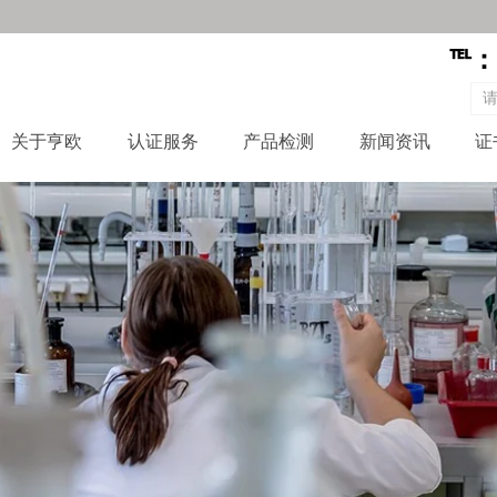
℡
：
关于亨欧
认证服务
产品检测
新闻资讯
证