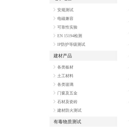
1搅
ꁕ
安规测试
十
1球
ꁕ
电磁兼容
十
ꁕ
可靠性实验
1输
十
ꁕ
EN 15194检测
1净
ꁕ
IP防护等级测试
十
1.
建材产品
十
1.
ꁕ
各类板材
十
1储
ꁕ
土工材料
十
ꁕ
各类玻璃
1抽
十
ꁕ
门窗及五金
1水
ꁕ
石材及瓷砖
十
1压
ꁕ
建材防火测试
10
二
有毒物质测试
1封